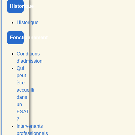
Historique
Historique
Fonctionnement
Conditions
d’admission
Qui
peut
être
accueilli
dans
un
ESAT
?
Intervenants
professionnels